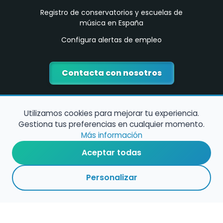
Registro de conservatorios y escuelas de
música en España
Configura alertas de empleo
Contacta con nosotros
Utilizamos cookies para mejorar tu experiencia.
Gestiona tus preferencias en cualquier momento.
Más información
Aceptar todas
Política de Cookies
Personalizar
Política de Privacidad
Condiciones de Uso
©
2026
encuentramusico.es - Todos los derechos reservados - Web