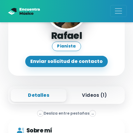
Rafael
Pianista
Enviar solicitud de contacto
Detalles
Vídeos (
1
)
←
Desliza entre pestañas
→
Sobre mí