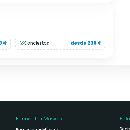
0 €
Conciertos
desde 200 €
Encuentra Músico
Enl
Regi
Buscador de Músicos