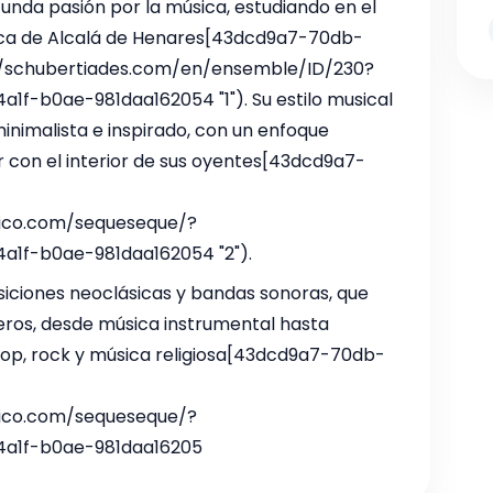
unda pasión por la música, estudiando en el
ica de Alcalá de Henares[43dcd9a7-70db-
//schubertiades.com/en/ensemble/ID/230?
f-b0ae-981daa162054 "1"). Su estilo musical
minimalista e inspirado, con un enfoque
 con el interior de sus oyentes[43dcd9a7-
tico.com/sequeseque/?
a1f-b0ae-981daa162054 "2").
iciones neoclásicas y bandas sonoras, que
ros, desde música instrumental hasta
op, rock y música religiosa[43dcd9a7-70db-
tico.com/sequeseque/?
4a1f-b0ae-981daa16205