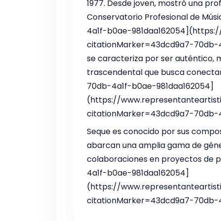
1977. Desde joven, mostró una prof
Conservatorio Profesional de Mús
4a1f-b0ae-981daa162054](https:
citationMarker=43dcd9a7-70db-4a1
se caracteriza por ser auténtico, 
trascendental que busca conectar
70db-4a1f-b0ae-981daa162054]
(https://www.representanteartis
citationMarker=43dcd9a7-70db-4
Seque es conocido por sus compos
abarcan una amplia gama de géne
colaboraciones en proyectos de p
4a1f-b0ae-981daa162054]
(https://www.representanteartis
citationMarker=43dcd9a7-70db-