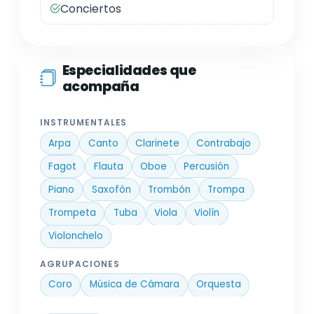
Conciertos
Especialidades que
acompaña
INSTRUMENTALES
Arpa
Canto
Clarinete
Contrabajo
Fagot
Flauta
Oboe
Percusión
Piano
Saxofón
Trombón
Trompa
Trompeta
Tuba
Viola
Violín
Violonchelo
AGRUPACIONES
Coro
Música de Cámara
Orquesta