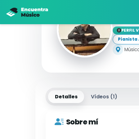
Da
PERFIL 
Pianist
Músico
Detalles
Vídeos (
1
)
Sobre mí