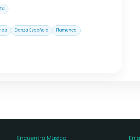
ta
nea
Danza Española
Flamenco
Encuentra Músico
Enl