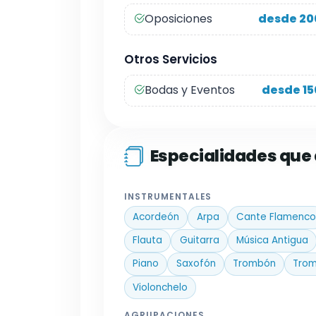
Oposiciones
desde 20
Otros Servicios
Bodas y Eventos
desde 15
Especialidades qu
INSTRUMENTALES
Acordeón
Arpa
Cante Flamenco
Flauta
Guitarra
Música Antigua
Piano
Saxofón
Trombón
Tro
Violonchelo
AGRUPACIONES