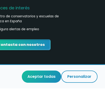
aces de interés
stro de conservatorios y escuelas de
ca en España
igura alertas de empleo
ontacta con nosotros
Aceptar todas
Personalizar
o
a con mucho
por
Javisl
❤