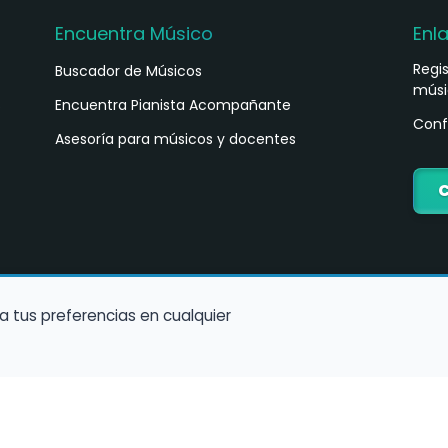
Encuentra Músico
Enl
Regi
Buscador de Músicos
músi
s
Encuentra Pianista Acompañante
Conf
Asesoría para músicos y docentes
C
a tus preferencias en cualquier
Política de Cookies
Política de Privacidad
Condiciones de Us
encuentramusico.es - Todos los derechos reservados - Web elaborad