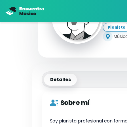
Jo
Pianista
Músico
Detalles
Sobre mí
Soy pianista profesional con form