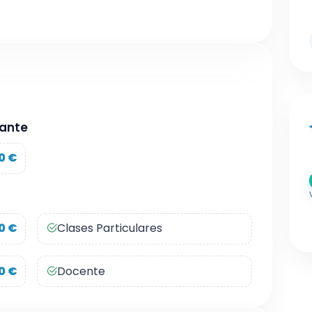
ñante
0 €
0 €
Clases Particulares
0 €
Docente