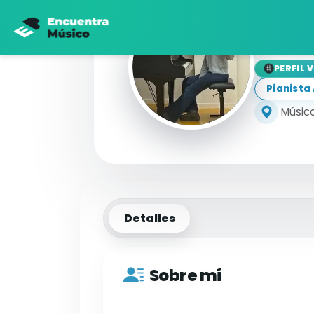
Ma
PERFIL 
Pianist
Músico
Detalles
Sobre mí