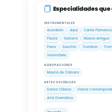
Especialidades qu
INSTRUMENTALES
Acordeón
Arpa
Cante Flamenco
Flauta
Guitarra
Música Antigua
Piano
Saxofón
Trombón
Tro
Violonchelo
AGRUPACIONES
Música de Cámara
ARTES ESCÉNICAS
Danza Clásica
Danza Contemporá
Arte Dramático