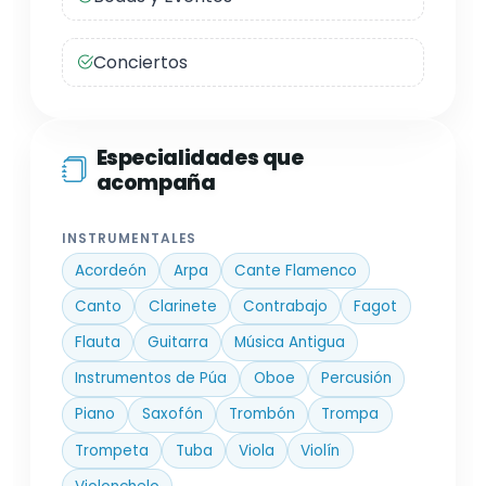
Conciertos
Especialidades que
acompaña
INSTRUMENTALES
Acordeón
Arpa
Cante Flamenco
Canto
Clarinete
Contrabajo
Fagot
Flauta
Guitarra
Música Antigua
Instrumentos de Púa
Oboe
Percusión
Piano
Saxofón
Trombón
Trompa
Trompeta
Tuba
Viola
Violín