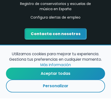
Registro de conservatorios y escuelas de
música en España
Configura alertas de empleo
Contacta con nosotros
Utilizamos cookies para mejorar tu experiencia.
Gestiona tus preferencias en cualquier momento.
Más información
Aceptar todas
Política de Cookies
Personalizar
Política de Privacidad
Condiciones de Uso
©
2026
encuentramusico.es - Todos los derechos reservados - Web