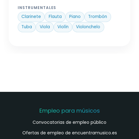
INSTRUMENTALES
Clarinete
Flauta
Piano
Trombón
Tuba
Viola
Violín
Violonchelo
Empleo para músicos
Convocatorias de empleo público
Ofertas de empleo de encuentramusico.es