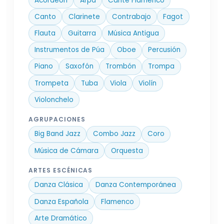
Acordeón
Arpa
Cante Flamenco
Canto
Clarinete
Contrabajo
Fagot
Flauta
Guitarra
Música Antigua
Instrumentos de Púa
Oboe
Percusión
Piano
Saxofón
Trombón
Trompa
Trompeta
Tuba
Viola
Violín
Violonchelo
AGRUPACIONES
Big Band Jazz
Combo Jazz
Coro
Música de Cámara
Orquesta
ARTES ESCÉNICAS
Danza Clásica
Danza Contemporánea
Danza Española
Flamenco
Arte Dramático