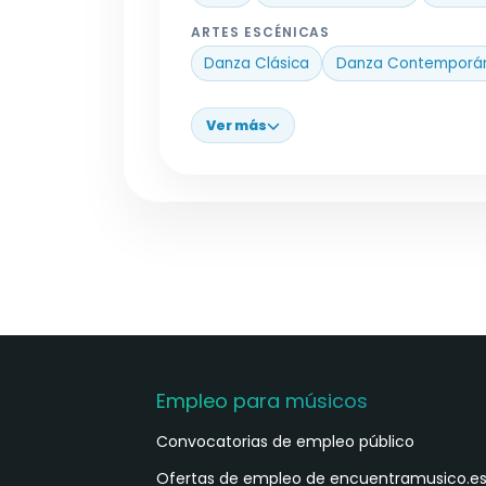
ARTES ESCÉNICAS
Danza Clásica
Danza Contemporá
Ver más
Empleo para músicos
Convocatorias de empleo público
Ofertas de empleo de encuentramusico.e