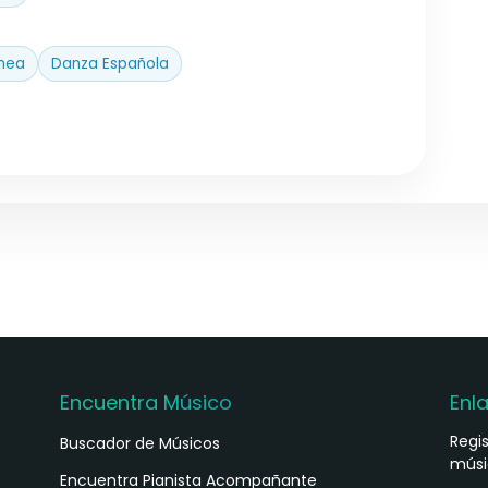
nea
Danza Española
Encuentra Músico
Enl
Regi
Buscador de Músicos
músi
s
Encuentra Pianista Acompañante