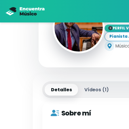
Ma
PERFIL 
Pianist
Músico
Detalles
Vídeos (
1
)
Sobre mí