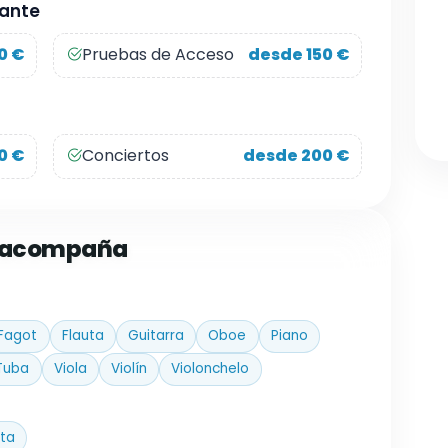
ñante
0 €
Pruebas de Acceso
desde 150 €
0 €
Conciertos
desde 200 €
e acompaña
Fagot
Flauta
Guitarra
Oboe
Piano
Tuba
Viola
Violín
Violonchelo
ta