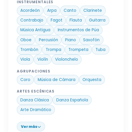
INSTRUMENTALES
Acordeón
Arpa
Canto
Clarinete
Contrabajo
Fagot
Flauta
Guitarra
Música Antigua
Instrumentos de Púa
Oboe
Percusión
Piano
Saxofón
Trombón
Trompa
Trompeta
Tuba
Viola
Violín
Violonchelo
AGRUPACIONES
Coro
Música de Cámara
Orquesta
ARTES ESCÉNICAS
Danza Clásica
Danza Española
Arte Dramático
Ver más