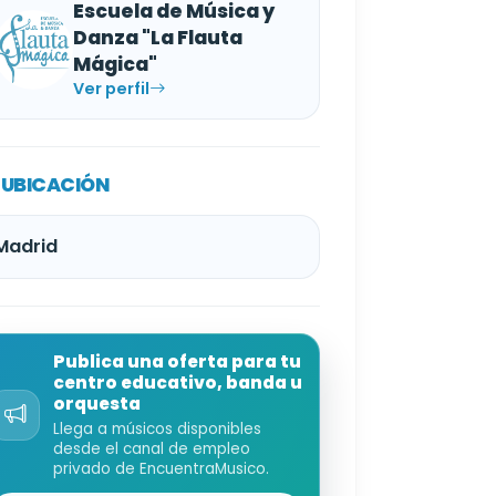
Escuela de Música y
Danza "La Flauta
Mágica"
Ver perfil
UBICACIÓN
Madrid
Publica una oferta para tu
centro educativo, banda u
orquesta
Llega a músicos disponibles
desde el canal de empleo
privado de EncuentraMusico.