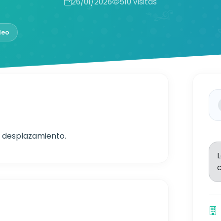
26/01/2026
510 visitas
leo
r desplazamiento.