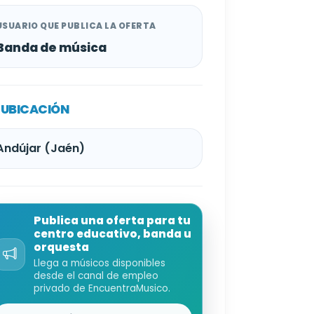
USUARIO QUE PUBLICA LA OFERTA
Banda de música
UBICACIÓN
Andújar (Jaén)
Publica una oferta para tu
centro educativo, banda u
orquesta
Llega a músicos disponibles
desde el canal de empleo
privado de EncuentraMusico.