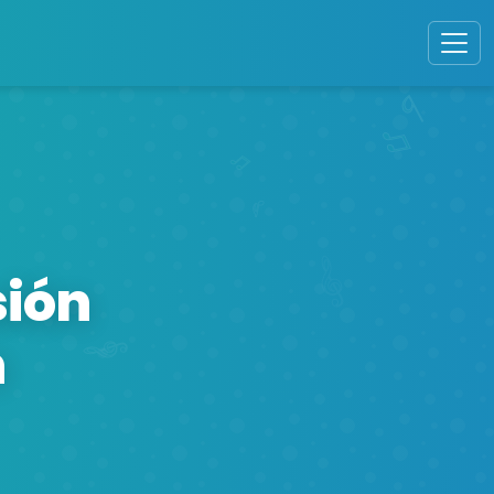
sión
n