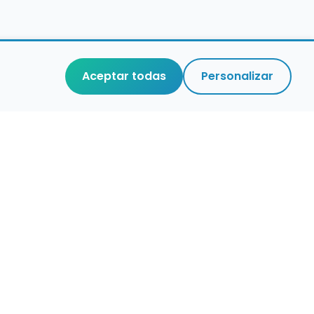
Aceptar todas
Personalizar
aces de interés
stro de conservatorios y escuelas de
ca en España
igura alertas de empleo
ontacta con nosotros