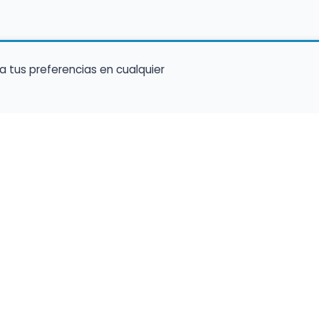
a tus preferencias en cualquier
Encuentra Músico
Enl
Regi
Buscador de Músicos
músi
s
Encuentra Pianista Acompañante
Conf
Asesoría para músicos y docentes
C