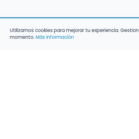
Utilizamos cookies para mejorar tu experiencia. Gestion
momento.
Más información
Empleo para músicos
Convocatorias de empleo público
Ofertas de empleo de encuentramusico.e
Publica tu oferta de empleo para músicos