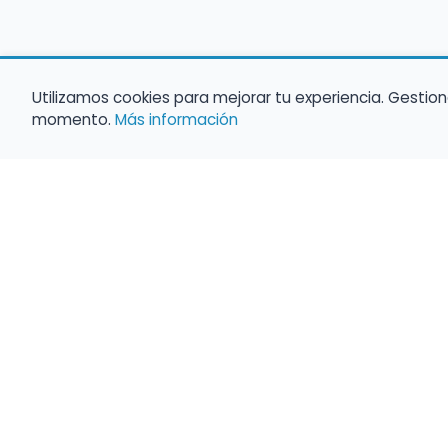
Utilizamos cookies para mejorar tu experiencia. Gestion
momento.
Más información
Empleo para músicos
Convocatorias de empleo público
Ofertas de empleo de encuentramusico.e
Publica tu oferta de empleo para músicos