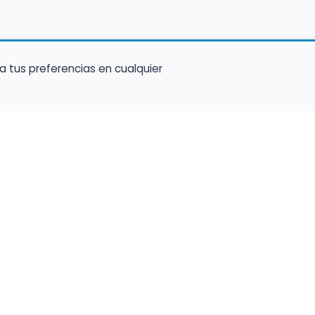
a tus preferencias en cualquier
Encuentra Músico
Enl
Regi
Buscador de Músicos
músi
s
Encuentra Pianista Acompañante
Conf
Asesoría para músicos y docentes
C