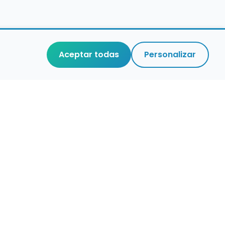
Aceptar todas
Personalizar
aces de interés
stro de conservatorios y escuelas de
ca en España
igura alertas de empleo
ontacta con nosotros