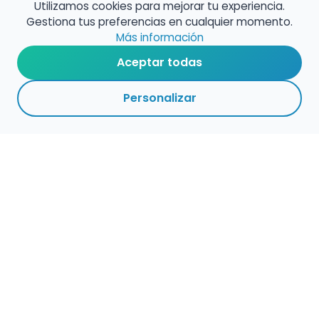
Utilizamos cookies para mejorar tu experiencia.
Gestiona tus preferencias en cualquier momento.
Más información
Aceptar todas
Personalizar
1
1
VOLVER A EMPLEO
ACTIVAS
CENTROS
ADMINISTRACIÓN
PÚBLICO