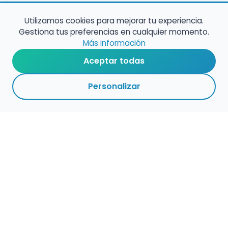
Utilizamos cookies para mejorar tu experiencia.
Gestiona tus preferencias en cualquier momento.
Más información
Aceptar todas
Personalizar
1
1
VOLVER A EMPLEO
ACTIVAS
CENTROS
ADMINISTRACIÓN
PÚBLICO