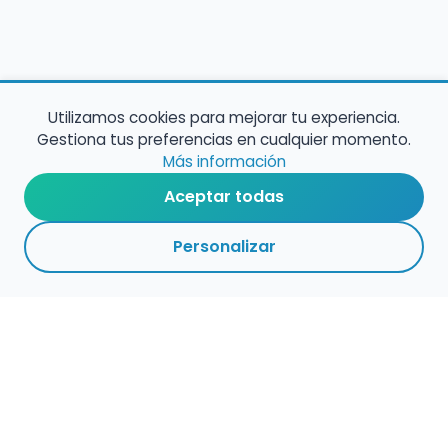
Utilizamos cookies para mejorar tu experiencia.
Gestiona tus preferencias en cualquier momento.
Más información
Aceptar todas
Personalizar
2
1
VOLVER A EMPLEO
ARCHIVADAS
CENTROS
ADMINISTRACIÓN
PÚBLICO