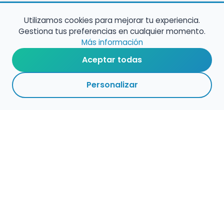
Utilizamos cookies para mejorar tu experiencia.
Gestiona tus preferencias en cualquier momento.
Más información
Aceptar todas
Personalizar
1
1
VOLVER A EMPLEO
ACTIVAS
CENTROS
ADMINISTRACIÓN
PÚBLICO