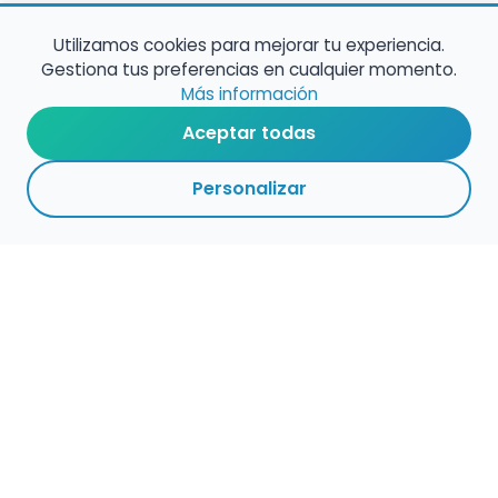
Utilizamos cookies para mejorar tu experiencia.
Gestiona tus preferencias en cualquier momento.
Más información
Aceptar todas
Personalizar
2
1
VOLVER A EMPLEO
ARCHIVADAS
CENTROS
ADMINISTRACIÓN
PÚBLICO