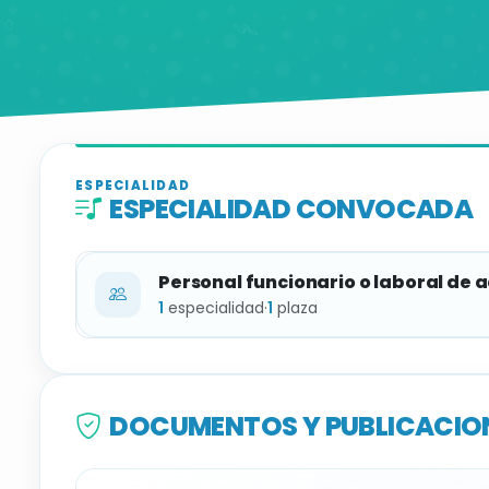
ESPECIALIDAD
ESPECIALIDAD CONVOCADA
Personal funcionario o laboral de 
1
especialidad
·
1
plaza
ESPECIALIDAD
DOCUMENTOS Y PUBLICACION
Director de Escuela de Música