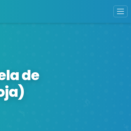
ela de
oja)