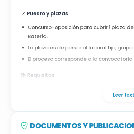
📌
Puesto y plazas
Concurso-oposición para cubrir 1 plaza de
Batería.
La plaza es de personal laboral fijo, grupo 
El proceso corresponde a la convocatoria 
📚
Requisitos
Titulación: grado universitario en Música o
Leer te
deben contar con la homologación o reco
Catalán: certificado de nivel C1 o equival
específica prevista.
DOCUMENTOS Y PUBLICACION
Castellano: las personas aspirantes sin n