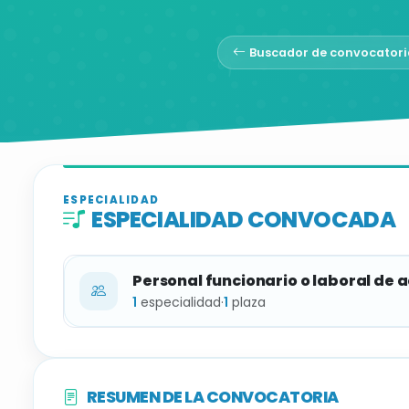
Buscador de convocatori
ESPECIALIDAD
ESPECIALIDAD CONVOCADA
Personal funcionario o laboral de 
1
especialidad
·
1
plaza
ESPECIALIDAD
RESUMEN DE LA CONVOCATORIA
Batería