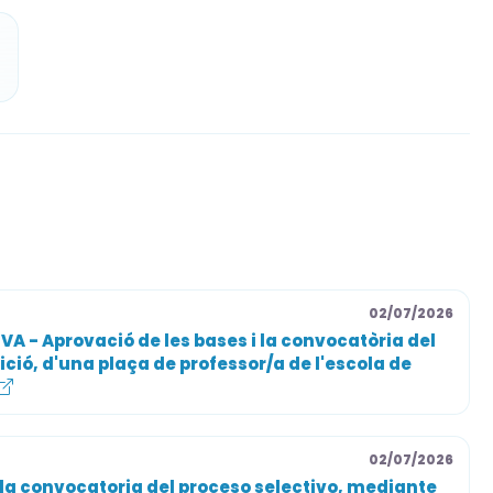
indicados en las bases.
amen de 30 € dentro del plazo de presentación
n.
interpretativa de batería, una prueba pedagógica
ofesional, experiencia en la especialidad de
02/07/2026
A - Aprovació de les bases i la convocatòria del
nes o composiciones artísticas y experiencia como
ció, d'una plaça de professor/a de l'escola de
 Revisa las bases oficiales completas antes de
02/07/2026
 la convocatoria del proceso selectivo, mediante