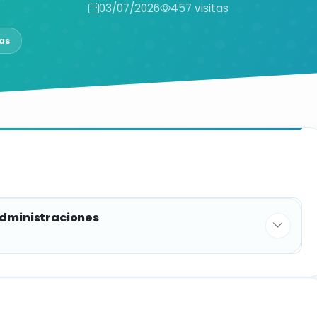
03/07/2026
457 visitas
as
administraciones
PLAZAS
1