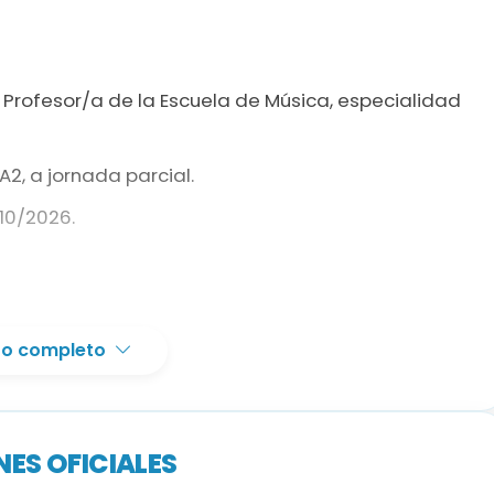
 Profesor/a de la Escuela de Música, especialidad
A2, a jornada parcial.
10/2026.
 titulación equivalente. Las titulaciones extranjeras
xto completo
nocimiento correspondiente.
ente; quien no lo acredite debe superar la prueba
ES OFICIALES
acionalidad española deben acreditar nivel C1 o