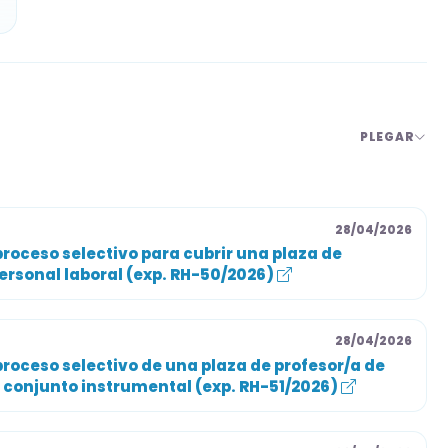
tar desde el día siguiente a la publicación oficial.
riamente de forma electrónica a través de la
 trámites de Administración General – Recursos
PLEGAR
 documentación exigida y el justificante de pago de
28/04/2026
roceso selectivo para cubrir una plaza de
personal laboral (exp. RH-50/2026)
iales para informacion completa.
28/04/2026
roceso selectivo de una plaza de profesor/a de
y conjunto instrumental (exp. RH-51/2026)