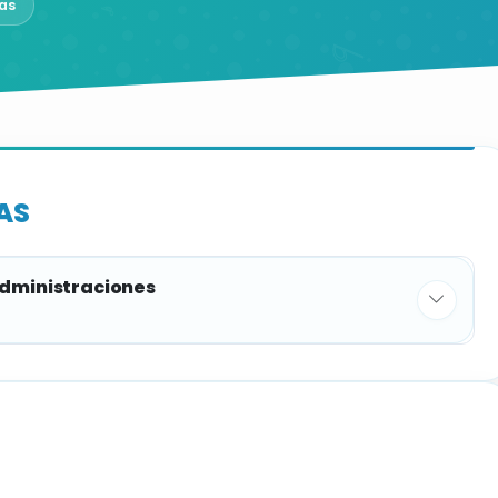
as
AS
administraciones
PLAZAS Y TURNOS
1
Promoción interna: 1