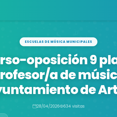
ESCUELAS DE MÚSICA MUNICIPALES
so-oposición 9 pl
rofesor/a de músi
untamiento de Ar
28/04/2026
634 visitas