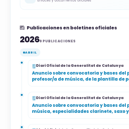
Enlaces y documentos oficiales
📝
Plazo y solicitud
El plazo oficial es de 20 días hábiles a con
Publicaciones en boletines oficiales
Las solicitudes deben presentarse necesa
2026
sede electrónica, dentro del catálogo de
9 PUBLICACIONES
Humanos.
ABRIL
Junto con la solicitud se debe aportar la
Diari Oficial de la Generalitat de Catalunya
la tasa de examen.
Anuncio sobre convocatoria y bases del p
profesor/a de música, de la plantilla de 
Resumen orientativo. Consulta las bases ofic
Diari Oficial de la Generalitat de Catalunya
Anuncio sobre convocatoria y bases del p
música, especialidades clarinete, saxo 