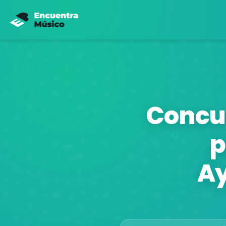
Concur
p
Ay