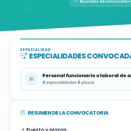
Buscador de convocatori
ESPECIALIDAD
ESPECIALIDADES CONVOCAD
Personal funcionario o laboral de 
9
especialidades
·
9
plazas
ESPECIALIDAD
RESUMEN DE LA CONVOCATORIA
Professor/a de música – especialitat oboè
📌
Puesto y plazas