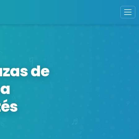
azas de
ca
tés