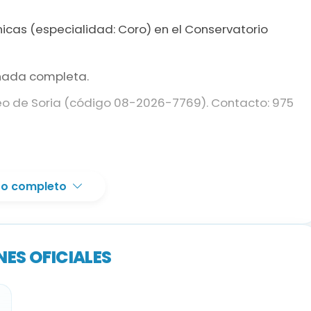
nicas (especialidad: Coro) en el Conservatorio
rnada completa.
eo de Soria (código 08-2026-7769). Contacto: 975
xto completo
 la Oficina virtual de Empleo o acudiendo a la
-7769.
iales para información completa.
ES OFICIALES