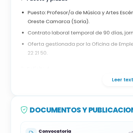
Puesto: Profesor/a de Música y Artes Escé
Oreste Camarca (Soria).
Contrato laboral temporal de 90 días, jo
Oferta gestionada por la Oficina de Empl
22 21 50.
📝
Solicitud
Leer te
Para incorporarse a la oferta: a través de
Oficina de Empleo con el código 08-2026
Resumen orientativo. Consulta las bases ofic
DOCUMENTOS Y PUBLICACION
Convocatoria