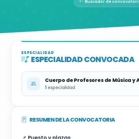
Buscador de convocatori
ESPECIALIDAD
ESPECIALIDAD CONVOCADA
Cuerpo de Profesores de Música y 
1
especialidad
ESPECIALIDAD
RESUMEN DE LA CONVOCATORIA
Coro
📌
Puesto y plazas