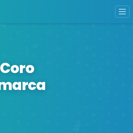
 Coro
amarca