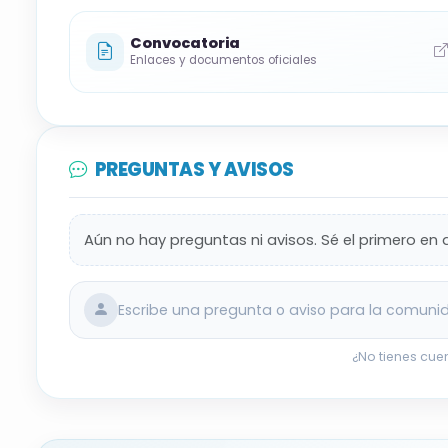
La Dirección Provincial podrá convocar un
Convocatoria
Enlaces y documentos oficiales
conocimientos (calificación “Apto/No apto
Baremación de méritos según la Orden EC
EFP/529/2023, con las excepciones indica
PREGUNTAS Y AVISOS
📝
Plazo y solicitud
Plazo de presentación: del 09/04/2026 al 
Aún no hay preguntas ni avisos. Sé el primero en 
Solicitud por sede electrónica del Ministe
(confirmación y registro electrónico).
Escribe una pregunta o aviso para la comuni
Adjuntar documentación en formato elec
¿No tienes cue
máximo de 1MB por fichero.
📎
Enlaces oficiales