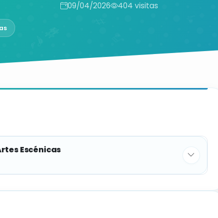
09/04/2026
404 visitas
as
Artes Escénicas