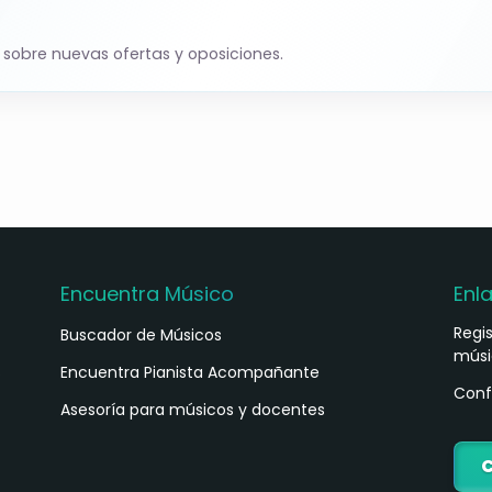
cial de Melilla)
 sobre nuevas ofertas y oposiciones.
iales para información completa.
Encuentra Músico
Enl
Regi
Buscador de Músicos
músi
s
Encuentra Pianista Acompañante
Conf
Asesoría para músicos y docentes
C