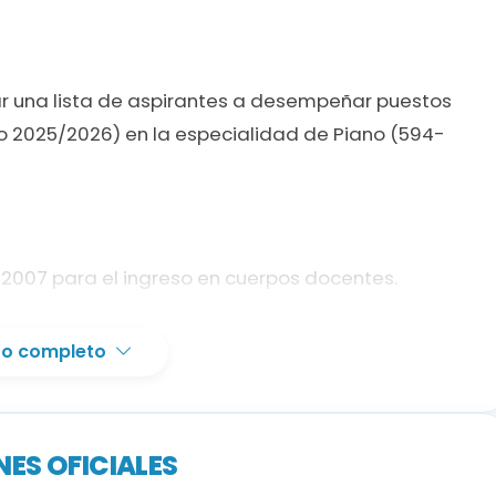
r una lista de aspirantes a desempeñar puestos
o 2025/2026) en la especialidad de Piano (594-
6/2007 para el ingreso en cuerpos docentes.
d según el Anexo II de la Orden EFP/529/2023 (con
xto completo
a la libertad e indemnidad sexual (certificación
ES OFICIALES