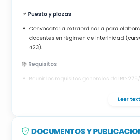
📌
Puesto y plazas
Convocatoria extraordinaria para elabora
docentes en régimen de interinidad (curs
423).
📚
Requisitos
Reunir los requisitos generales del RD 27
Titulación habilitante para la especialida
Leer te
homologación si es título extranjero).
No haber sido condenado por delitos contr
negativa o autorización de consulta).
DOCUMENTOS Y PUBLICACION
🎵
Sistema selectivo y meritos