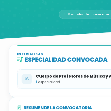
Buscador de convocatori
ESPECIALIDAD
ESPECIALIDAD CONVOCADA
Cuerpo de Profesores de Música y 
1
especialidad
ESPECIALIDAD
RESUMEN DE LA CONVOCATORIA
Piano