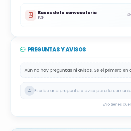
🎵
Sistema selectivo y méritos
Bases de la convocatoria
Concurso de méritos
para formar listas,
PDF
📝
Plazo y solicitud
Plazo: del
09/03/2026
al
30/03/2026
(hora
PREGUNTAS Y AVISOS
Presentación
exclusivamente online
en la
Aún no hay preguntas ni avisos. Sé el primero en 
Resumen orientativo. Consulta las bases ofic
Escribe una pregunta o aviso para la comuni
¿No tienes cue