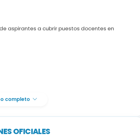
 de aspirantes a cubrir puestos docentes en
n el mismo cuerpo al que se opta.
xto completo
s especialidades salvo Orientación Educativa, que
la especialidad, según bases (Anexo II).
ES OFICIALES