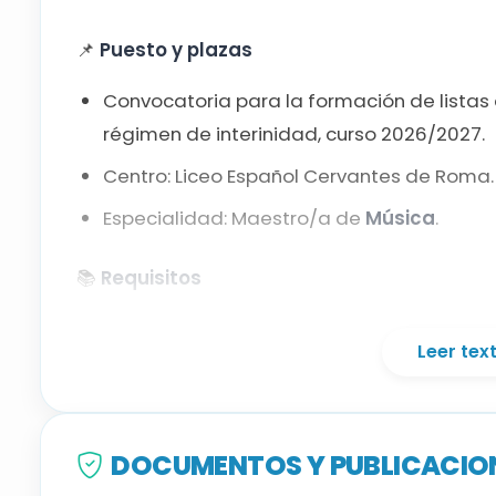
📌
Puesto y plazas
Convocatoria para la formación de listas
régimen de interinidad, curso 2026/2027.
Centro: Liceo Español Cervantes de Roma.
Especialidad: Maestro/a de
Música
.
📚
Requisitos
Experiencia docente mínima de
3 meses
e
Leer te
Acreditación de
italiano nivel A1
(todas la
exige B1).
Disponer de la titulación habilitante para 
DOCUMENTOS Y PUBLICACION