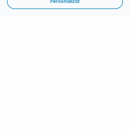
Personalizar
RESUMEN
PLAZOS
ENLACES
SEGUIR
ESPECIALIDAD