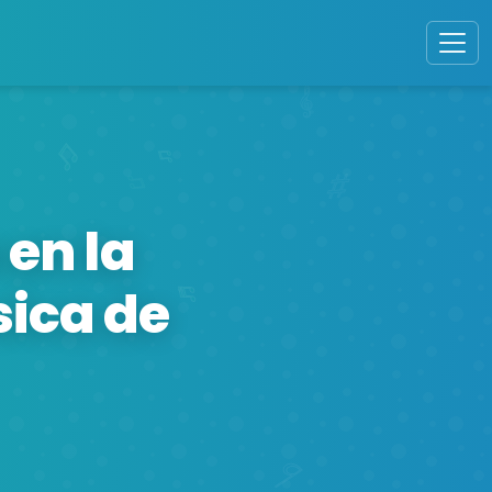
en la
sica de