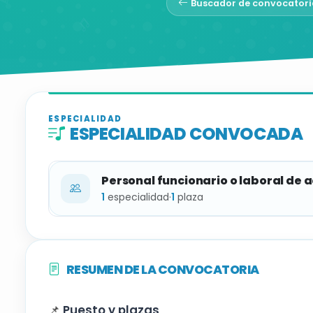
Buscador de convocatori
ESPECIALIDAD
ESPECIALIDAD CONVOCADA
Personal funcionario o laboral de 
1
especialidad
·
1
plaza
ESPECIALIDAD
RESUMEN DE LA CONVOCATORIA
Trompeta
📌
Puesto y plazas