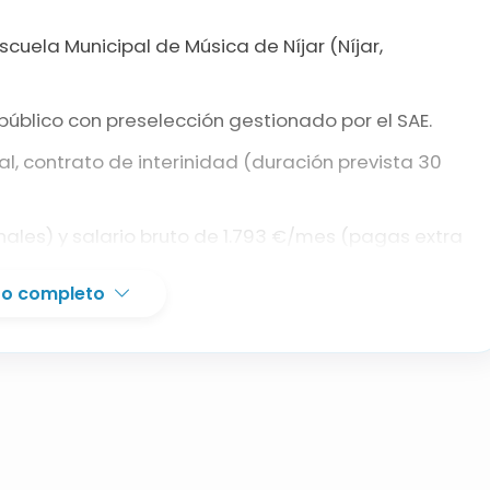
cuela Municipal de Música de Níjar (Níjar,
úblico con preselección gestionado por el SAE.
l, contrato de interinidad (duración prevista 30
ales) y salario bruto de 1.793 €/mes (pagas extra
xto completo
), cualquier especialidad.
/ profesionales de trompeta.