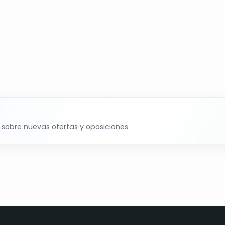
ndaluz de Empleo con preselección entre personas
valora experiencia previa como profesor/a de
 fin de inscripción indicada en la oferta (publicada
 sobre nuevas ofertas y oposiciones.
mo demandante de empleo en los Servicios Públicos
los requisitos de la oferta. Inscripción a la oferta
vicio Andaluz de Empleo (portal de candidaturas