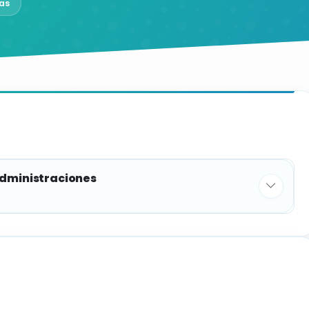
as
administraciones
PLAZAS
1