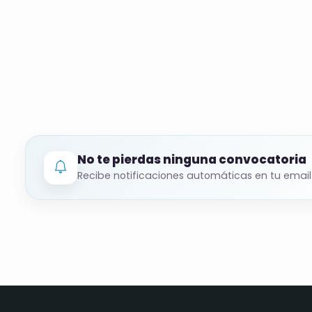
Llamamiento gestionado por el Servicio A
inscritas que cumplan los requisitos; se 
instrumentos musicales.
📝
Plazo y solicitud
Plazo: hasta el 22/11/2025, según fecha de
el 19/11/2025).
No te pierdas ninguna convocatoria
Recibe notificaciones automáticas en tu email
Cómo:
Es imprescindible estar inscrito/a co
de Empleo y que la demanda se ajuste a 
pública 01-2025-50147 a través del Ser
del SAE).