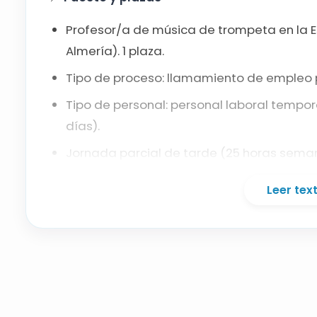
Profesor/a de música de trompeta en la Es
Almería). 1 plaza.
Tipo de proceso: llamamiento de empleo p
Tipo de personal: personal laboral tempora
días).
Jornada parcial de tarde (25 horas seman
no prorrateadas).
Leer te
📚
Requisitos básicos
Título Profesional de Música (grado medio
Conocimientos y experiencia en trompeta 
🎵
Sistema y méritos