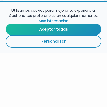
Experiencia en puesto de trabajo de Profesor
Utilizamos cookies para mejorar tu experiencia.
Escuela de Música, especialidad de Saxofón.
Gestiona tus preferencias en cualquier momento.
Más información
Aceptar todas
Personalizar
RESUMEN
PLAZOS
ENLACES
SEGUIR
ESPECIALIDAD