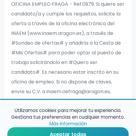
OFICINA EMPLEO FRAGA - Ref.0979. Si quiere ser
candidato/a y cumple los requisitos, solicite la
oferta a través de la oficina electrónica del
INAEM (www.inaem.aragon.es), a través de
#Sondeo de ofertas# y añadirla a la Cesta de
#Mis Ofertas# para poder optar al puesto de
trabajo solicitándolo en #Quiero ser
candidato#. Es necesario estar inscrito en su
oficina de empleo. Si no dispone de claves,
envíe su C.V. a inaem.oefraga@aragon.es,
indicando su número de DNI y referencia de la
Utilizamos cookies para mejorar tu experiencia.
oferta. Esta oferta caduca en la fecha indicada.
Gestiona tus preferencias en cualquier momento.
Más información
Aceptar todas