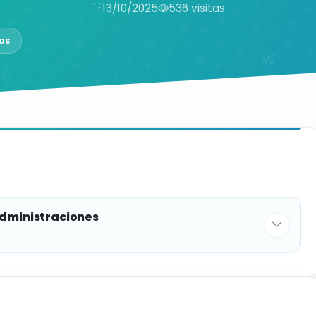
13/10/2025
536 visitas
as
administraciones