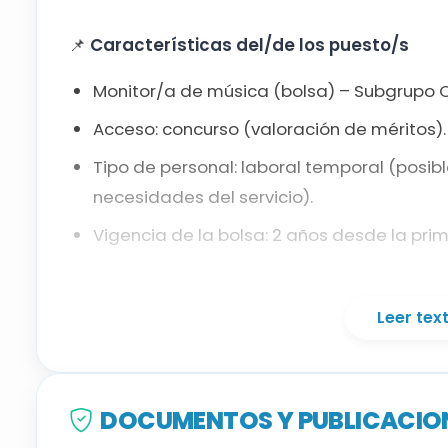
📌
Características del/de los puesto/s
Monitor/a de música (bolsa) – Subgrupo C
Acceso: concurso (valoración de méritos).
Tipo de personal: laboral temporal (posib
necesidades del servicio).
Vigencia de la bolsa: 2 años desde la pri
📚
Titulación requerida
Leer te
Graduado en Educación Secundaria Obligat
FP de 1.º grado o equivalente/superior (y,
Catalán C1
. Se acredita mediante certif
DOCUMENTOS Y PUBLICACION
equivalente; si no se aporta, prueba de c