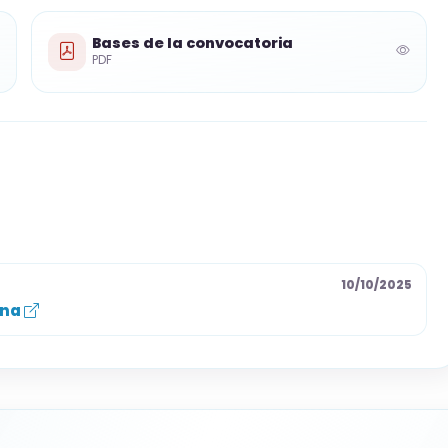
Bases de la convocatoria
PDF
escuelas municipales de música (0,15 p/mes); en
/mes, máx. 5 p.).
(0,15 p/curso); 50–99 h (0,25 p/curso); ≥100 h (0,40
rimaria con mención música (2 p.); Título
d. Primaria mención música (4 p.); Título Superior
10/10/2025
atalán C1 si no se acredita (apto/no apto,
ona
sicotécnicas adicionales (apto/no apto).