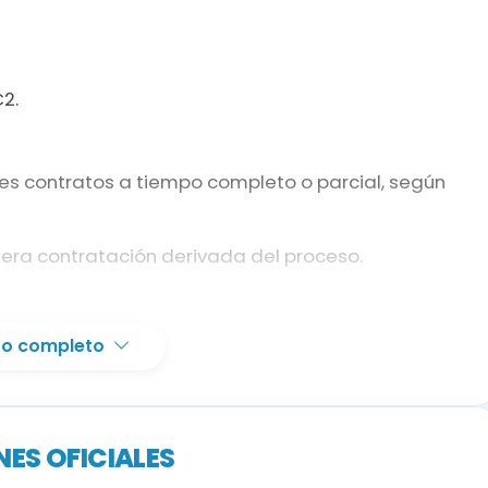
2.
les contratos a tiempo completo o parcial, según
mera contratación derivada del proceso.
xto completo
oria (ESO), Graduado Escolar, Técnico Auxiliar de
 en su caso, homologaciones).
icado de la Junta Permanente de Catalán o
ES OFICIALES
onocimientos (apto/no apto).