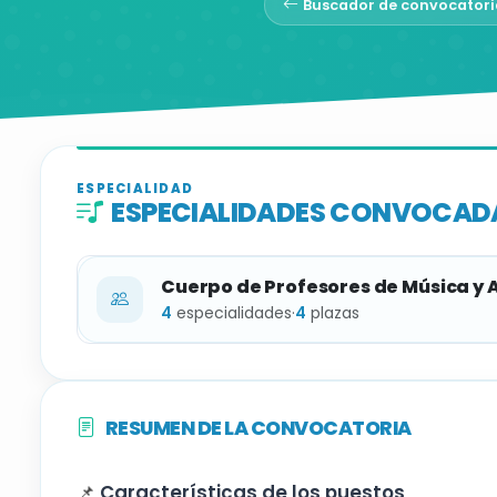
Buscador de convocatori
ESPECIALIDAD
ESPECIALIDADES CONVOCAD
Cuerpo de Profesores de Música y 
4
especialidades
·
4
plazas
ESPECIALIDAD
RESUMEN DE LA CONVOCATORIA
Acordeón
📌
Características de los puestos