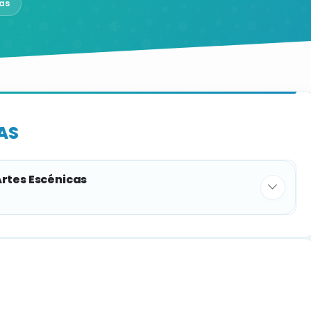
as
AS
Artes Escénicas
PLAZAS
1