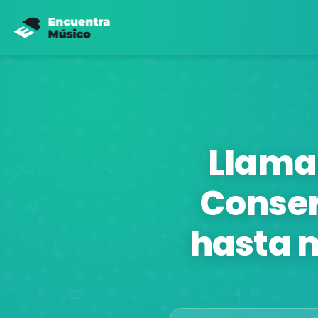
Llama
Conser
hasta m