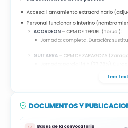
Guitarra
Acceso: llamamiento extraordinario (adjud
Lenguaje Musical
Personal funcionario interino (nombramient
ACORDEON
– CPM DE TERUEL (Teruel):
Violín
Jornada: completa. Duración: sustit
GUITARRA
– CPM DE ZARAGOZA (Zarago
Jornada: parcial 14 h (77,78%). Dura
Leer te
VIOLIN
– CPM DE ZARAGOZA (Zaragoza)
Jornada: parcial 15 h (83,33%). Dura
LENGUAJE MUSICAL
– CPM MIGUEL FLETA
DOCUMENTOS Y PUBLICACION
Jornada: completa. Duración: curso c
Bases de la convocatoria
💼 Titulación requerida