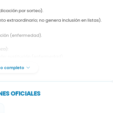
1
icación por sorteo).
1
o extraordinario; no genera inclusión en listas).
1
ución (enfermedad).
za):
ción: sustitución (enfermedad).
xto completo
:
ción: sustitución (enfermedad).
 (Monzón, Huesca):
ES OFICIALES
ompleto (de cupo sin titular).