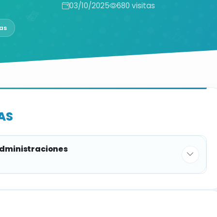
03/10/2025
680 visitas
as
AS
administraciones