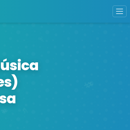
Música
es)
osa