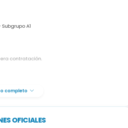
– Subgrupo A1
mera contratación.
r de Música, Grado Superior de Música o
xto completo
se opte (homologación si procede).
ivel; puede acreditarse hasta el inicio de la
ES OFICIALES