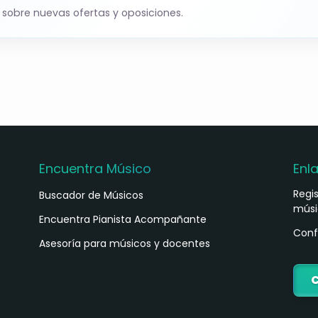
 sobre nuevas ofertas y oposiciones.
te a la publicación en el BOPT (publicado el
025
al
17/10/2025
, ambos inclusive.
(según normativa aplicable). También por los
Encuentra Músico
Enl
Regi
Buscador de Músicos
 información)
músi
s
Encuentra Pianista Acompañante
Conf
Asesoría para músicos y docentes
esempleo sin prestación (requeridos certificados
C