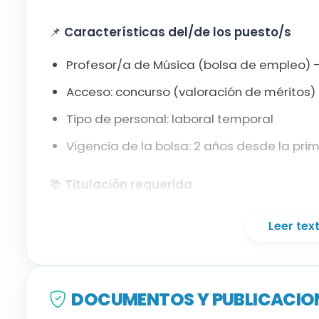
📌
Características del/de los puesto/s
Flauta travesera
Profesor/a de Música (bolsa de empleo) 
Guitarra
Acceso: concurso (valoración de méritos)
Tipo de personal: laboral temporal
Percusión
Vigencia de la bolsa: 2 años desde la pri
Piano
📚
Titulación requerida
Saxofón
Título universitario de Profesor/a Superio
Leer te
equivalente en la especialidad a la que 
Trombón
Catalán C1
. Si no se acredita, prueba de n
prueba.
DOCUMENTOS Y PUBLICACION
Trompeta