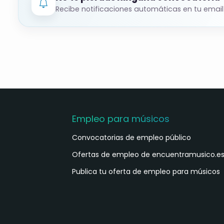
Recibe notificaciones automáticas en tu email
Plazo para aceptar: 48 horas.
📝
Presentación de solicitudes
Plazo:
10 días hábiles desde el día siguien
03/10/2025). Fechas exactas: del
06/10/2
Cómo:
Registro del Ayuntamiento de Tortosa 
Empleo para músicos
medios del art. 16.4 de la Ley 39/2015.
Convocatorias de empleo público
Sede electrónica municipal (trámites e
Ofertas de empleo de encuentramusico.e
Publica tu oferta de empleo para músicos
Tasa: 31,45 €. Exentos quienes estén en d
SEPE e INSS).
🎶
Observaciones adicionales