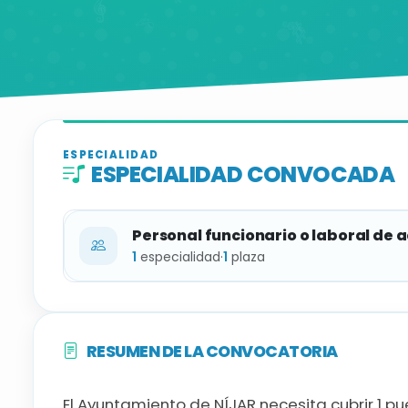
ESPECIALIDAD
ESPECIALIDAD CONVOCADA
Personal funcionario o laboral de 
1
especialidad
·
1
plaza
ESPECIALIDAD
RESUMEN DE LA CONVOCATORIA
Trombón
El Ayuntamiento de NÍJAR necesita cubrir 1 