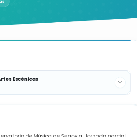
as
Artes Escénicas
ervatorio de Música de Segovia. Jornada parcial