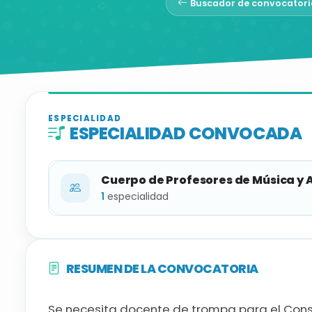
Buscador de convocatori
ESPECIALIDAD
ESPECIALIDAD CONVOCADA
Cuerpo de Profesores de Música y 
1
especialidad
ESPECIALIDAD
RESUMEN DE LA CONVOCATORIA
Trompa
Se necesita docente de trompa para el Cons