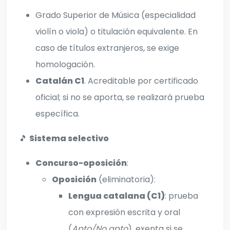
Grado Superior de Música (especialidad
violín o viola) o titulación equivalente. En
caso de títulos extranjeros, se exige
homologación.
Catalán C1
. Acreditable por certificado
oficial; si no se aporta, se realizará prueba
específica.
🎵
Sistema selectivo
Concurso-oposición
:
Oposición
(eliminatoria):
Lengua catalana (C1)
: prueba
con expresión escrita y oral
(
Apto/No apto
), exenta si se