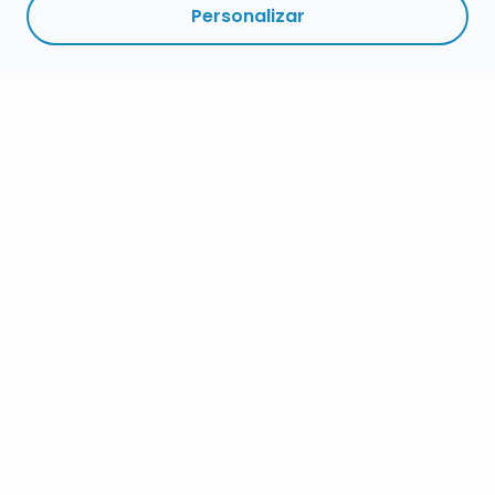
Personalizar
RESUMEN
PLAZOS
ENLACES
SEGUIR
ESPECIALIDADES