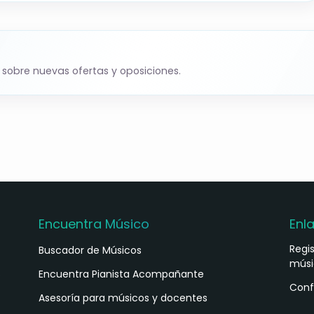
 sobre nuevas ofertas y oposiciones.
Encuentra Músico
Enl
Regi
Buscador de Músicos
músi
s
Encuentra Pianista Acompañante
Conf
Asesoría para músicos y docentes