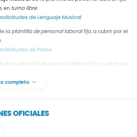
2
n
, en
turno libre
.
solicitudes de Lenguaje Musical
1
e la
plantilla de personal laboral fijo
, a cubrir por el
e
.
1
solicitudes de Piano
a
de la
plantilla de personal laboral fijo
, a cubrir por
bre
.
 solicitudes de Trompa
xto completo
ra y Timple
de la
plantilla de personal laboral fijo
, a
 en
turno libre
.
ES OFICIALES
olicitudes de Guitarra y Timple