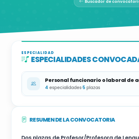
Buscador de convocatori
ESPECIALIDAD
ESPECIALIDADES CONVOCAD
Personal funcionario o laboral de 
4
especialidades
·
5
plazas
ESPECIALIDAD
RESUMEN DE LA CONVOCATORIA
Guitarra
Dos plazas de Profesor/Profesora de Lengu