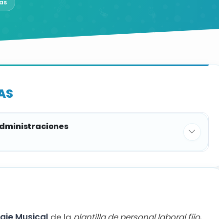
as
AS
administraciones
PLAZAS
1
aje Musical
de la
plantilla de personal laboral fijo
,