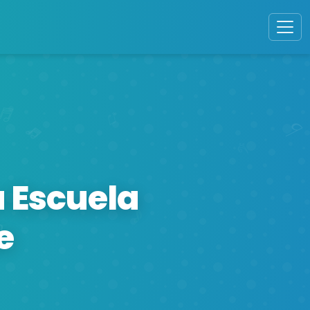
a Escuela
e