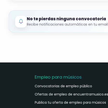
No te pierdas ninguna convocatoria
Recibe notificaciones automáticas en tu email
Empleo para músicos
Convocatorias de empleo público
Ofertas de empleo de encuentramusico.e
Publica tu oferta de empleo para músicos