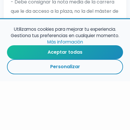
- Debe consignar la nota media de la carrera
que le da acceso a la plaza, no la del máster de
formación. Consigne la nota con 2 decimales
Utilizamos cookies para mejorar tu experiencia.
sin redondear.
Gestiona tus preferencias en cualquier momento.
Más información
Aceptar todas
Personalizar
RESUMEN
PLAZOS
ENLACES
SEGUIR
ESPECIALIDAD