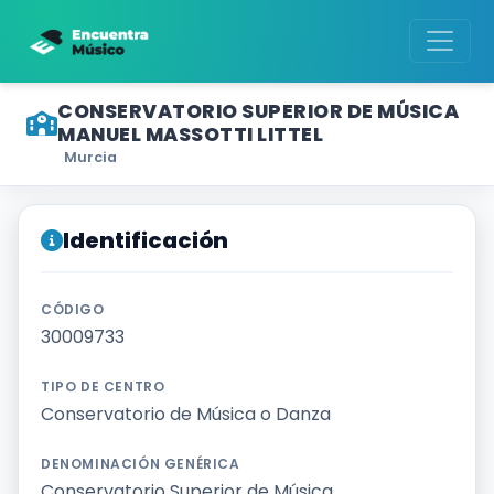
CONSERVATORIO SUPERIOR DE MÚSICA
MANUEL MASSOTTI LITTEL
Murcia
Información obtenida del
Identificación
Registro Estatal de Centros Docentes no Universitarios
.
CÓDIGO
30009733
TIPO DE CENTRO
Conservatorio de Música o Danza
Empleo para músicos
Convocatorias de empleo público
DENOMINACIÓN GENÉRICA
Conservatorio Superior de Música