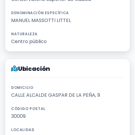
Ofertas de empleo de encuentramusico.es
Publica tu oferta de empleo para músicos
DENOMINACIÓN ESPECÍFICA
MANUEL MASSOTTI LITTEL
Encuentra Músico
NATURALEZA
Buscador de Músicos
Centro público
Encuentra Pianista Acompañante
Asesoría para músicos y docentes
Ubicación
Enlaces de interés
DOMICILIO
Registro de conservatorios y escuelas de
música en España
CALLE ALCALDE GASPAR DE LA PEÑA, 9
Configura alertas de empleo
CÓDIGO POSTAL
30009
Contacta con nosotros
LOCALIDAD