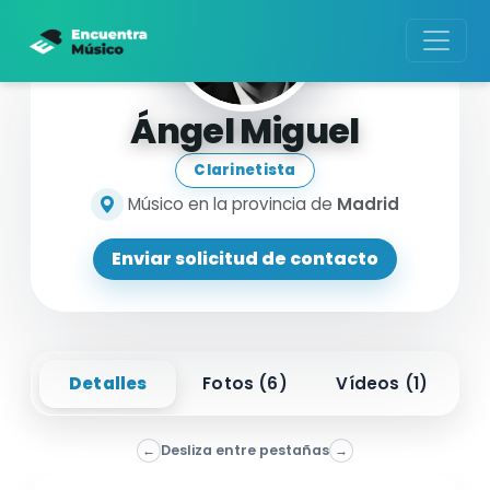
Ángel Miguel
Clarinetista
Músico en la provincia de
Madrid
Enviar solicitud de contacto
Detalles
Fotos (
6
)
Vídeos (
1
)
←
Desliza entre pestañas
→