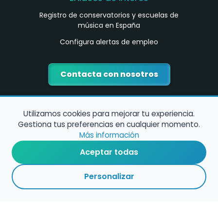
Registro de conservatorios y escuelas de
música en España
Configura alertas de empleo
Contacta con nosotros
Utilizamos cookies para mejorar tu experiencia.
Gestiona tus preferencias en cualquier momento.
Más información
Aceptar todas
Política de Cookies
Personalizar
Política de Privacidad
Condiciones de Uso