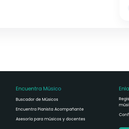
Encuentra Músico
Enl
Regi
Buscador de Músicos
músi
s
Encuentra Pianista Acompañante
Conf
Asesoría para músicos y docentes