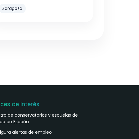
Zaragoza
aces de interés
stro de conservatorios y escuelas de
ca en España
igura alertas de empleo