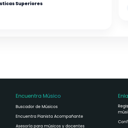
sticas Superiores
Encuentra Músico
Enl
Regi
Buscador de Músicos
músi
s
Encuentra Pianista Acompañante
Conf
Asesoría para músicos y docentes