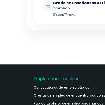
Grado en Enseñanzas Artí
Trombon
Liceu
2025
Empleo para músicos
Convocatorias de empleo público
Ofertas de empleo de encuentramusico.e
Publica tu oferta de empleo para músicos