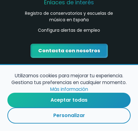
Enlaces de interés
Registro de conservatorios y escuelas de
música en España
Configura alertas de empleo
Contacta con nosotros
Utilizamos cookies para mejorar tu experiencia.
Gestiona tus preferencias en cualquier momento.
Más información
Aceptar todas
Política de Cookies
Personalizar
Política de Privacidad
Condiciones de Uso