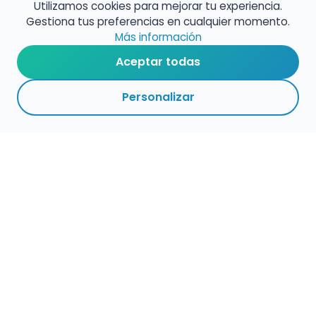
Utilizamos cookies para mejorar tu experiencia.
Gestiona tus preferencias en cualquier momento.
Más información
Aceptar todas
Personalizar
1
4
1
ADMINISTRACIÓ
VOLVER A
ACTIVAS
ARCHIVADAS
CENTROS
N
EMPLEO
PÚBLICO