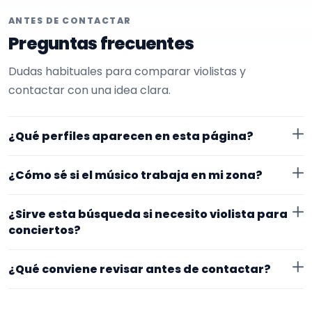
ANTES DE CONTACTAR
Preguntas frecuentes
Dudas habituales para comparar violistas y
contactar con una idea clara.
¿Qué perfiles aparecen en esta página?
Aquí se muestran violistas con perfil público en
¿Cómo sé si el músico trabaja en mi zona?
EncuentraMúsico. La selección está filtrada por
experiencia o disponibilidad para conciertos.
Cada perfil indica ubicación y zona de trabajo. Si
¿Sirve esta búsqueda si necesito violista para
necesitas desplazamiento o fechas concretas, lo
conciertos?
mejor es confirmarlo desde el primer mensaje.
Sí. La landing reúne perfiles que han indicado ese
¿Qué conviene revisar antes de contactar?
contexto. Para afinar mejor, revisa especialidad
principal, repertorio, experiencia previa y material
Mira si el perfil explica bien su experiencia, el tipo de