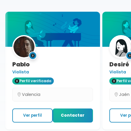
Pablo
Desiré
Violista
Violista
Perfil verificado
Perfil ve
Valencia
Jaén
Ver perfil
Contactar
Ver per