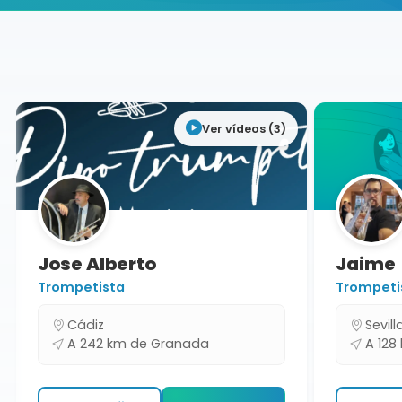
Buscador de músicos
Músicos
Bodas y Eventos
Granada
Ver vídeos (3)
Jose Alberto
Jaime
Trompetista
Trompetis
Cádiz
Sevilla
A 242 km de Granada
A 128 