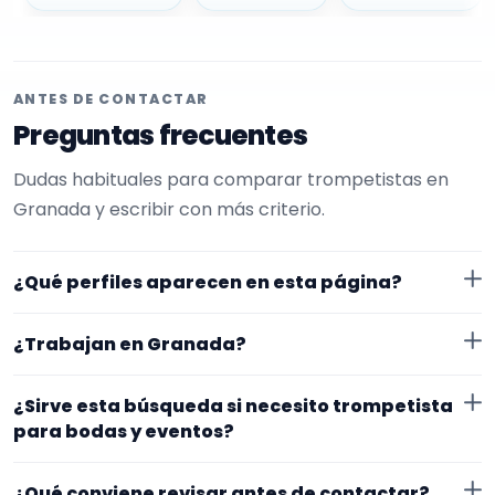
ANTES DE CONTACTAR
Preguntas frecuentes
Dudas habituales para comparar trompetistas en
Granada y escribir con más criterio.
¿Qué perfiles aparecen en esta página?
Aquí se muestran trompetistas con perfil público en
¿Trabajan en Granada?
EncuentraMúsico. La selección está filtrada por
experiencia o disponibilidad para bodas y eventos.
Los perfiles de esta landing tienen cobertura pública
¿Sirve esta búsqueda si necesito trompetista
Además, la página se centra en perfiles que trabajan
en Granada. Aun así, conviene confirmar lugar
para bodas y eventos?
en Granada.
exacto, fechas, desplazamiento y disponibilidad antes
Sí. La landing reúne perfiles que han indicado ese
de cerrar nada.
¿Qué conviene revisar antes de contactar?