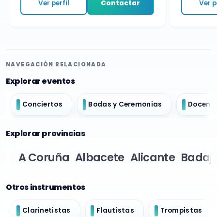
Ver perfil
Contactar
Ver per
NAVEGACIÓN RELACIONADA
Explorar eventos
Conciertos
Bodas y Ceremonias
Docent
Explorar provincias
A Coruña
Albacete
Alicante
Badaj
Otros instrumentos
Clarinetistas
Flautistas
Trompistas