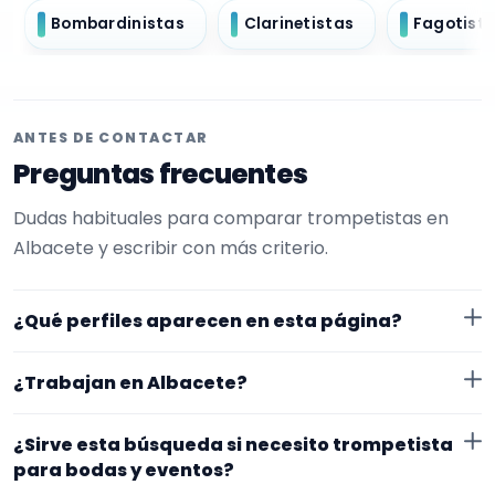
Bombardinistas
Clarinetistas
Fagotist
ANTES DE CONTACTAR
Preguntas frecuentes
Dudas habituales para comparar trompetistas en
Albacete y escribir con más criterio.
¿Qué perfiles aparecen en esta página?
Aquí se muestran trompetistas con perfil público en
¿Trabajan en Albacete?
EncuentraMúsico. La selección está filtrada por
experiencia o disponibilidad para bodas y eventos.
Los perfiles de esta landing tienen cobertura pública
¿Sirve esta búsqueda si necesito trompetista
Además, la página se centra en perfiles que trabajan
en Albacete. Aun así, conviene confirmar lugar
para bodas y eventos?
en Albacete.
exacto, fechas, desplazamiento y disponibilidad antes