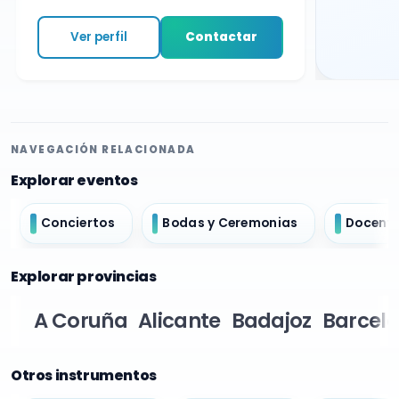
Ver perfil
Contactar
NAVEGACIÓN RELACIONADA
Explorar eventos
Conciertos
Bodas y Ceremonias
Docent
Explorar provincias
A Coruña
Alicante
Badajoz
Barcel
Otros instrumentos