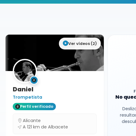
Buscador de músicos
Músicos
Bodas y Eventos
Albacete
Ver vídeos (2)
Daniel
No qued
Trompetista
Perfil verificado
Desliz
resulta
Alicante
descub
A 121 km de Albacete